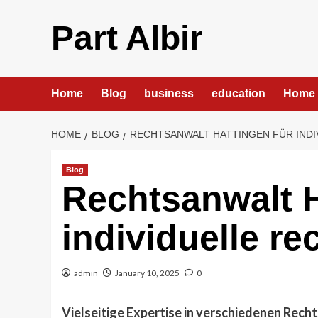
Skip
to
Part Albir
content
Home
Blog
business
education
Home 
HOME
BLOG
RECHTSANWALT HATTINGEN FÜR INDI
Blog
Rechtsanwalt H
individuelle r
admin
January 10, 2025
0
Vielseitige Expertise in verschiedenen Rech