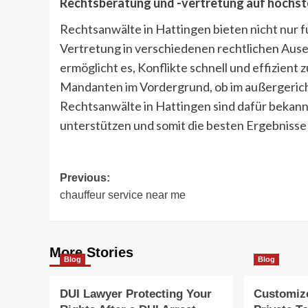
Rechtsberatung und -vertretung auf höchs
Rechtsanwälte in Hattingen bieten nicht nur 
Vertretung in verschiedenen rechtlichen Ause
ermöglicht es, Konflikte schnell und effizient
Mandanten im Vordergrund, ob im außergericht
Rechtsanwälte in Hattingen sind dafür bekan
unterstützen und somit die besten Ergebnisse 
Post
Previous:
chauffeur service near me
navigation
More Stories
Blog
Blog
DUI Lawyer Protecting Your
Customiz