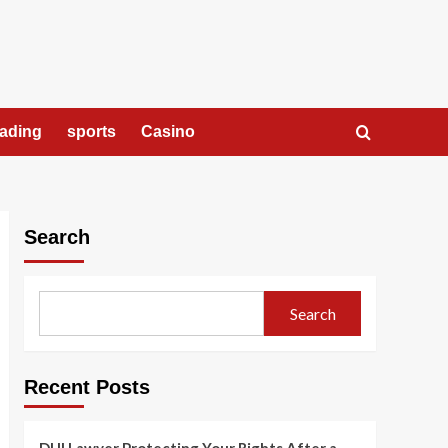
rading
sports
Casino
Search
Search
Recent Posts