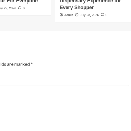
our For Everyone
Dispensary Experience for
Every Shopper
uly 29, 2026
0
Admin
July 28, 2026
0
elds are marked
*