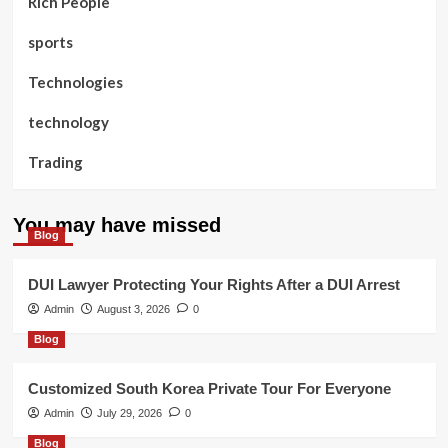
Rich People
sports
Technologies
technology
Trading
You may have missed
Blog
DUI Lawyer Protecting Your Rights After a DUI Arrest
Admin
August 3, 2026
0
Blog
Customized South Korea Private Tour For Everyone
Admin
July 29, 2026
0
Blog