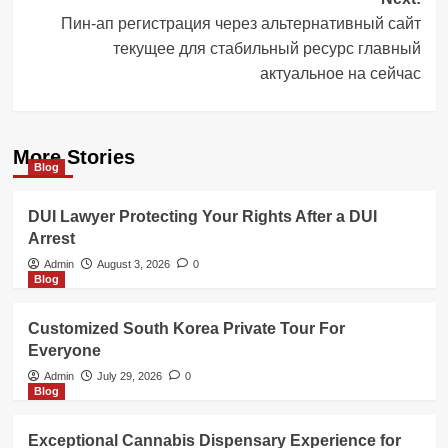
Пин-ап регистрация через альтернативный сайт
текущее для стабильный ресурс главный
актуальное на сейчас
More Stories
Blog
DUI Lawyer Protecting Your Rights After a DUI
Arrest
Admin
August 3, 2026
0
Blog
Customized South Korea Private Tour For
Everyone
Admin
July 29, 2026
0
Blog
Exceptional Cannabis Dispensary Experience for