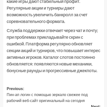
какие игры дают стабильный профит.
Регулярные акции и турниры дают
возможность увеличить банкролл за счет
соревновательного формата.
Служба поддержки отвечает через чат и почту;
при проблемах прикладывайте скрин с
ошибкой. Платформа регулярно обновляет
секции акций и турниров, что повышает интерес
активных игроков. Каталог слотов постоянно
обновляется: появляются новые механики,
бонусные раунды и прогрессивные джекпоты.
Post
Previous:
Пин-ап логин с помощью зеркало свежее под
navigation
рабочий веб-сайт оригинальный на сегодня
Next: