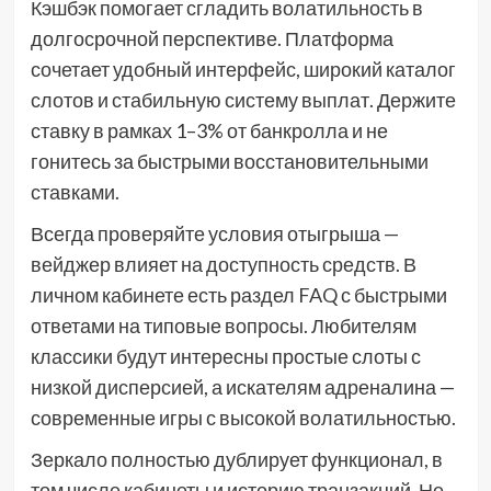
Кэшбэк помогает сгладить волатильность в
долгосрочной перспективе. Платформа
сочетает удобный интерфейс, широкий каталог
слотов и стабильную систему выплат. Держите
ставку в рамках 1–3% от банкролла и не
гонитесь за быстрыми восстановительными
ставками.
Всегда проверяйте условия отыгрыша —
вейджер влияет на доступность средств. В
личном кабинете есть раздел FAQ с быстрыми
ответами на типовые вопросы. Любителям
классики будут интересны простые слоты с
низкой дисперсией, а искателям адреналина —
современные игры с высокой волатильностью.
Зеркало полностью дублирует функционал, в
том числе кабинеты и историю транзакций. Не