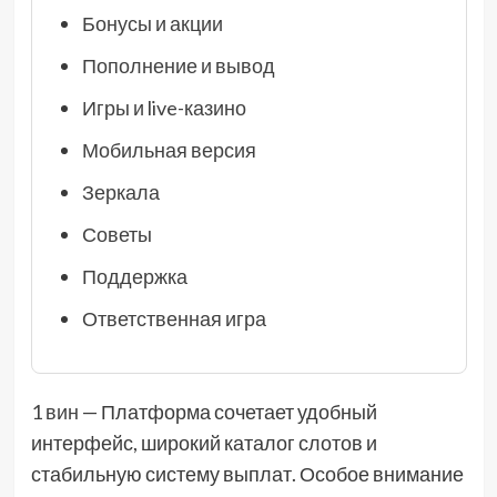
Бонусы и акции
Пополнение и вывод
Игры и live-казино
Мобильная версия
Зеркала
Советы
Поддержка
Ответственная игра
1 вин
— Платформа сочетает удобный
интерфейс, широкий каталог слотов и
стабильную систему выплат. Особое внимание