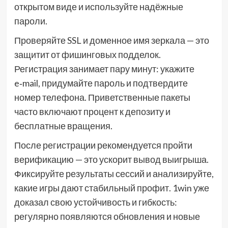
открытом виде и используйте надёжные
пароли.
Проверяйте SSL и доменное имя зеркала — это
защитит от фишинговых подделок.
Регистрация занимает пару минут: укажите
e‑mail, придумайте пароль и подтвердите
номер телефона. Приветственные пакеты
часто включают процент к депозиту и
бесплатные вращения.
После регистрации рекомендуется пройти
верификацию — это ускорит вывод выигрыша.
Фиксируйте результаты сессий и анализируйте,
какие игры дают стабильный профит. 1win уже
доказал свою устойчивость и гибкость:
регулярно появляются обновления и новые