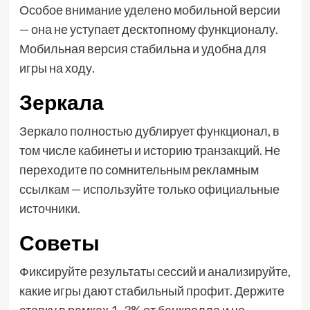
Особое внимание уделено мобильной версии
— она не уступает десктопному функционалу.
Мобильная версия стабильна и удобна для
игры на ходу.
Зеркала
Зеркало полностью дублирует функционал, в
том числе кабинеты и историю транзакций. Не
переходите по сомнительным рекламным
ссылкам — используйте только официальные
источники.
Советы
Фиксируйте результаты сессий и анализируйте,
какие игры дают стабильный профит. Держите