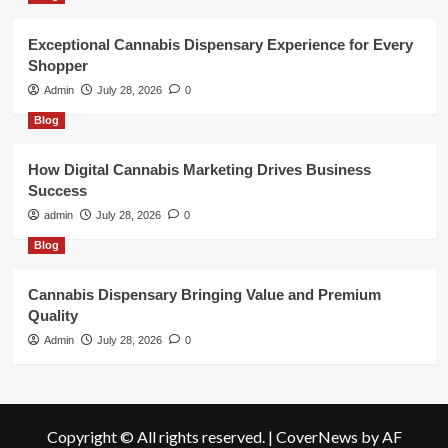
Exceptional Cannabis Dispensary Experience for Every
Shopper
Admin
July 28, 2026
0
Blog
How Digital Cannabis Marketing Drives Business
Success
admin
July 28, 2026
0
Blog
Cannabis Dispensary Bringing Value and Premium
Quality
Admin
July 28, 2026
0
Copyright © All rights reserved.
|
CoverNews
by AF