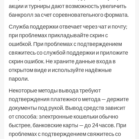
акции и турниры дают возможность увеличить
банкролл за счет соревновательного формата.
Служба поддержки отвечает через чат и почту;
при проблемах прикладывайте скрин с
ошибкой. При проблемах с подтверждением
свяжитесь со службой поддержки и приложите
скрин ошибок. Не храните данные входа в
открытом виде и используйте надёжные
пароли.
Некоторые методы вывода требуют
подтверждения платежного метода — держите
документы под рукой. Вывод средств зависит
от способа: электронные кошельки обычно
быстрее, банковские карты — до 24 часов. При
проблемах с подтверждением свяжитесь со