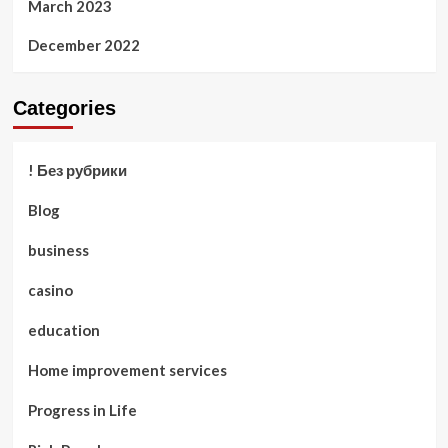
March 2023
December 2022
Categories
! Без рубрики
Blog
business
casino
education
Home improvement services
Progress in Life