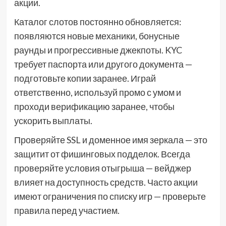
акции.
Каталог слотов постоянно обновляется:
появляются новые механики, бонусные
раунды и прогрессивные джекпоты. KYC
требует паспорта или другого документа —
подготовьте копии заранее. Играй
ответственно, используй промо с умом и
проходи верификацию заранее, чтобы
ускорить выплаты.
Проверяйте SSL и доменное имя зеркала — это
защитит от фишинговых подделок. Всегда
проверяйте условия отыгрыша — вейджер
влияет на доступность средств. Часто акции
имеют ограничения по списку игр — проверьте
правила перед участием.